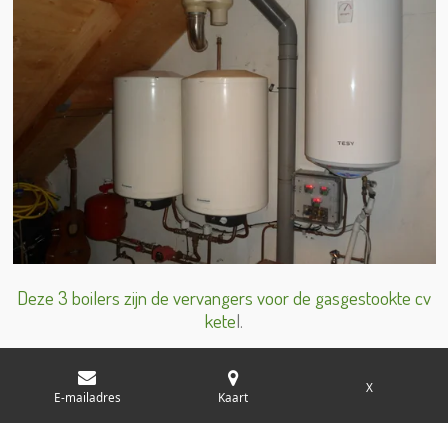
Deze 3 boilers zijn de vervangers voor de gasgestookte cv
kete
l.
X
E-mailadres
Kaart
© 2018 - 2026 gasloosvooriedereen